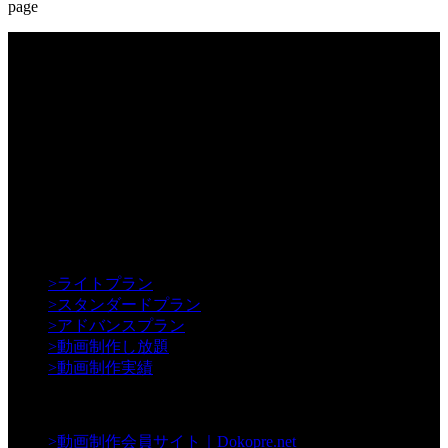
page
【Creative】
>
ライトプラン
>
スタンダードプラン
>
アドバンスプラン
>
動画制作し放題
>
動画制作実績
【Contents】
>
動画制作会員サイト｜Dokopre.net