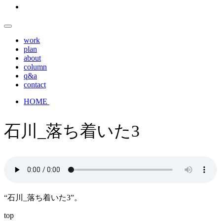
work
plan
about
column
q&a
contact
HOME
石川_落ち着いた3
“石川_落ち着いた3”。
top