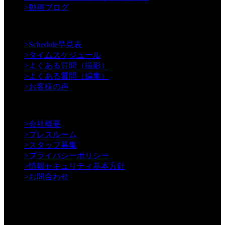
>
動画ブログ
【Support】
>
Schedule早見表
>
タイムスケジュール
>
よくある質問（撮影）
>
よくある質問（編集）
>
お客様の声
【Information】
>
会社概要
>
プレスルーム
>
スタッフ募集
>
プライバシーポリシー
>
情報セキュリティ基本方針
>
お問合わせ