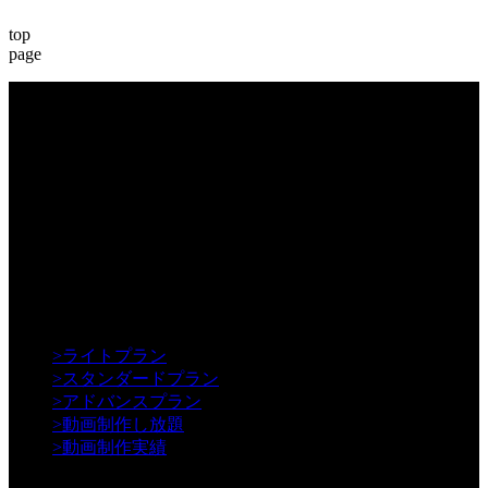
top
page
【Creative】
>
ライトプラン
>
スタンダードプラン
>
アドバンスプラン
>
動画制作し放題
>
動画制作実績
【Contents】