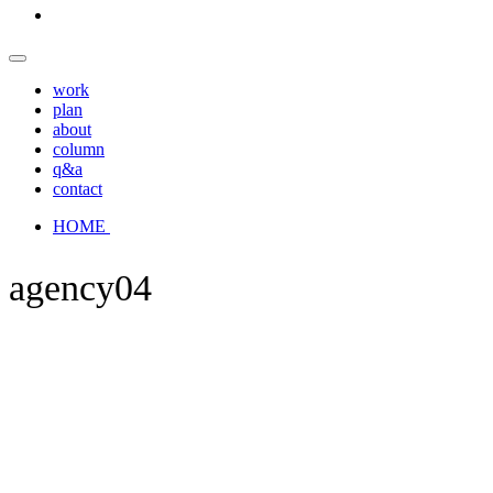
work
plan
about
column
q&a
contact
HOME
agency04