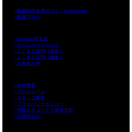
>
動画制作会員サイト｜Dokopre.net
>
動画ブログ
【Support】
>
Schedule早見表
>
タイムスケジュール
>
よくある質問（撮影）
>
よくある質問（編集）
>
お客様の声
【Information】
>
会社概要
>
プレスルーム
>
スタッフ募集
>
プライバシーポリシー
>
情報セキュリティ基本方針
>
お問合わせ