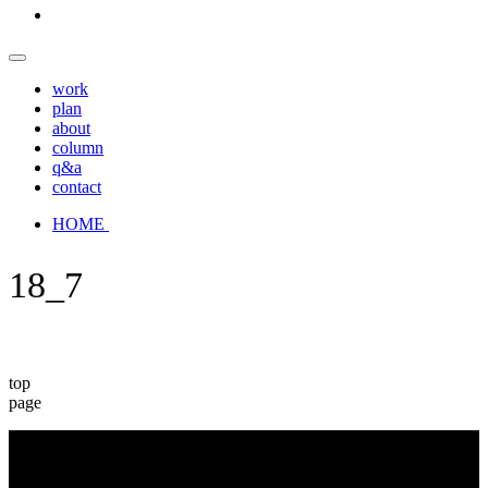
work
plan
about
column
q&a
contact
HOME
18_7
top
page