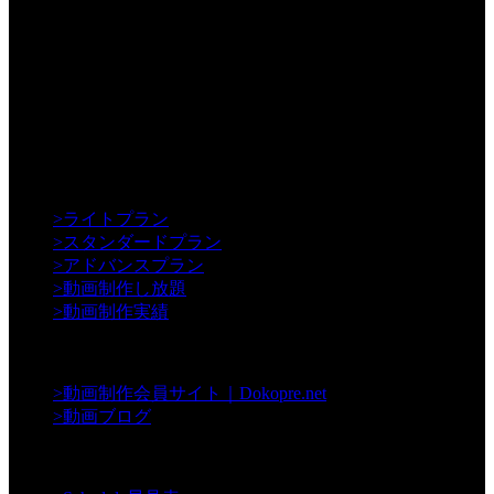
【Creative】
>
ライトプラン
>
スタンダードプラン
>
アドバンスプラン
>
動画制作し放題
>
動画制作実績
【Contents】
>
動画制作会員サイト｜Dokopre.net
>
動画ブログ
【Support】