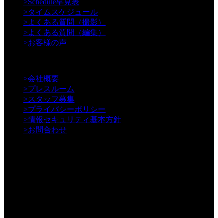
>
Schedule早見表
>
タイムスケジュール
>
よくある質問（撮影）
>
よくある質問（編集）
>
お客様の声
【Information】
>
会社概要
>
プレスルーム
>
スタッフ募集
>
プライバシーポリシー
>
情報セキュリティ基本方針
>
お問合わせ