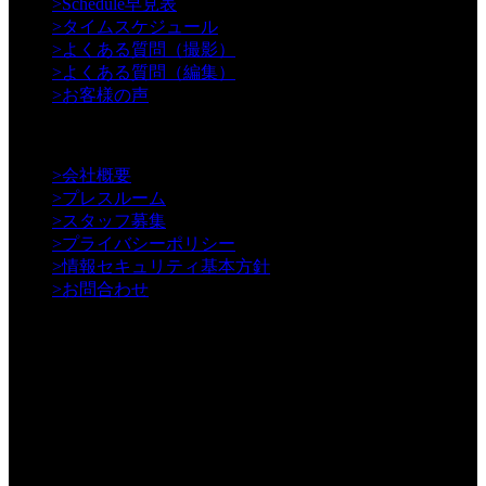
>
Schedule早見表
>
タイムスケジュール
>
よくある質問（撮影）
>
よくある質問（編集）
>
お客様の声
【Information】
>
会社概要
>
プレスルーム
>
スタッフ募集
>
プライバシーポリシー
>
情報セキュリティ基本方針
>
お問合わせ