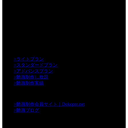
【Creative】
>
ライトプラン
>
スタンダードプラン
>
アドバンスプラン
>
動画制作し放題
>
動画制作実績
【Contents】
>
動画制作会員サイト｜Dokopre.net
>
動画ブログ
【Support】