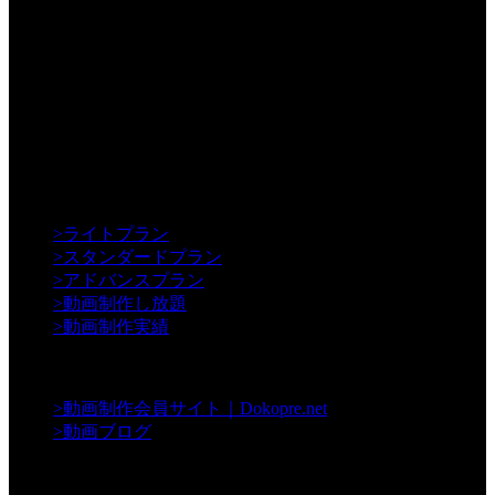
【Creative】
>
ライトプラン
>
スタンダードプラン
>
アドバンスプラン
>
動画制作し放題
>
動画制作実績
【Contents】
>
動画制作会員サイト｜Dokopre.net
>
動画ブログ
【Support】