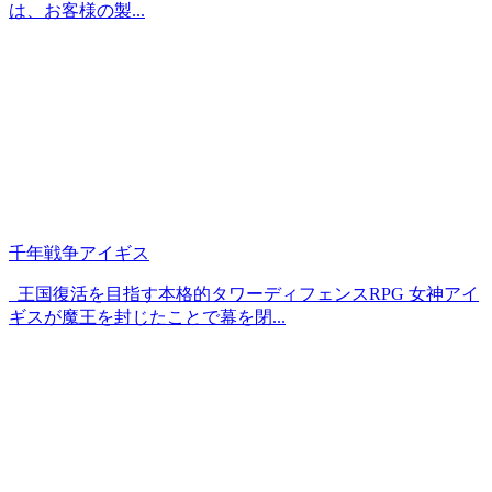
は、お客様の製...
千年戦争アイギス
王国復活を目指す本格的タワーディフェンスRPG 女神アイ
ギスが魔王を封じたことで幕を閉...