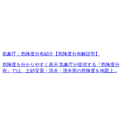
気象庁：危険度分布紹介【危険度分布解説型】
危険度を分かりやすく表示 気象庁が提供する『危険度分
布』では、土砂災害・洪水・浸水害の危険度を地図上...