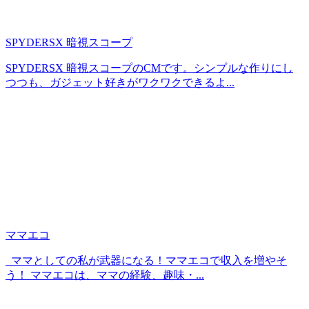
SPYDERSX 暗視スコープ
SPYDERSX 暗視スコープのCMです。シンプルな作りにし
つつも、ガジェット好きがワクワクできるよ...
ママエコ
ママとしての私が武器になる！ママエコで収入を増やそ
う！ ママエコは、ママの経験、趣味・...