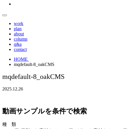
work
plan
about
column
q&a
contact
HOME
mqdefault-8_oakCMS
mqdefault-8_oakCMS
2025.12.26
動画サンプルを条件で検索
種 類