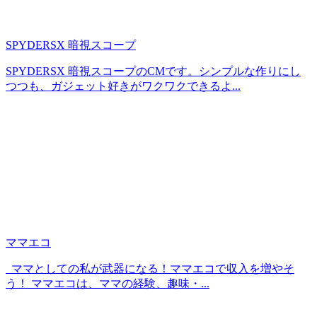
SPYDERSX 暗視スコープ
SPYDERSX 暗視スコープのCMです。シンプルな作りにし
つつも、ガジェット好きがワクワクできるよ...
ママエコ
ママとしての私が武器になる！ママエコで収入を増やそ
う！ ママエコは、ママの経験、趣味・...