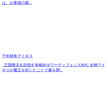
は、お客様の製...
千年戦争アイギス
王国復活を目指す本格的タワーディフェンスRPG 女神アイ
ギスが魔王を封じたことで幕を閉...