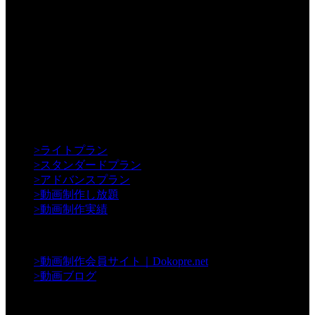
【Creative】
>
ライトプラン
>
スタンダードプラン
>
アドバンスプラン
>
動画制作し放題
>
動画制作実績
【Contents】
>
動画制作会員サイト｜Dokopre.net
>
動画ブログ
【Support】