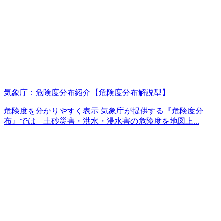
気象庁：危険度分布紹介【危険度分布解説型】
危険度を分かりやすく表示 気象庁が提供する『危険度分
布』では、土砂災害・洪水・浸水害の危険度を地図上...