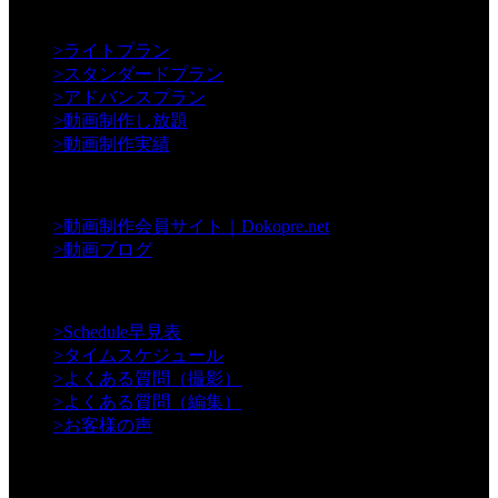
【Creative】
>
ライトプラン
>
スタンダードプラン
>
アドバンスプラン
>
動画制作し放題
>
動画制作実績
【Contents】
>
動画制作会員サイト｜Dokopre.net
>
動画ブログ
【Support】
>
Schedule早見表
>
タイムスケジュール
>
よくある質問（撮影）
>
よくある質問（編集）
>
お客様の声
【Information】