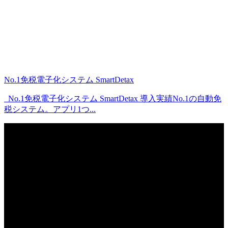
No.1免税電子化システム SmartDetax
No.1免税電子化システム SmartDetax 導入実績No.1の自動免
税システム。アプリ1つ...