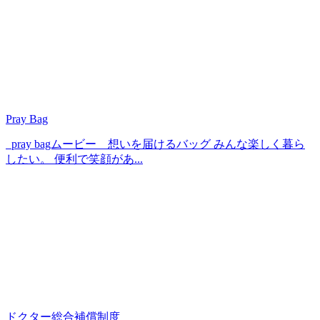
Pray Bag
pray bagムービー 想いを届けるバッグ みんな楽しく暮ら
したい。 便利で笑顔があ...
ドクター総合補償制度