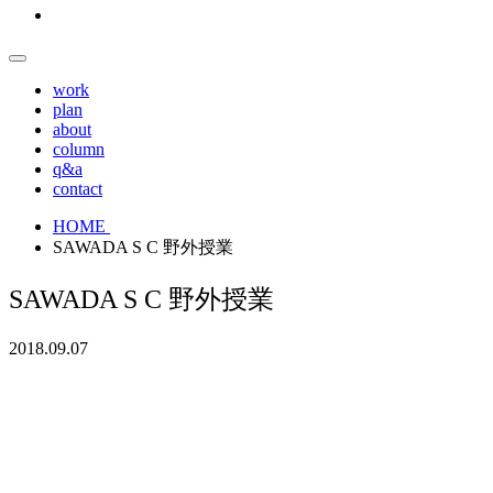
work
plan
about
column
q&a
contact
HOME
SAWADA S C 野外授業
SAWADA S C 野外授業
2018.09.07