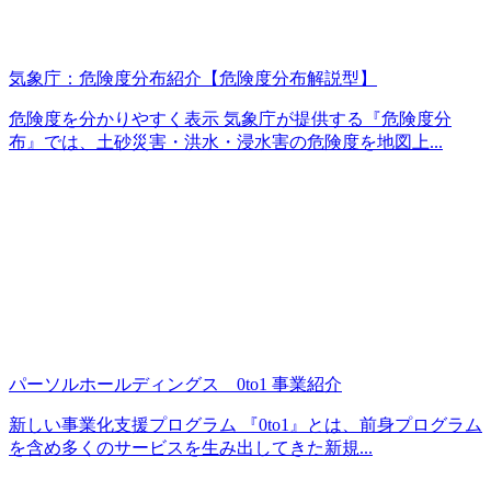
気象庁：危険度分布紹介【危険度分布解説型】
危険度を分かりやすく表示 気象庁が提供する『危険度分
布』では、土砂災害・洪水・浸水害の危険度を地図上...
パーソルホールディングス 0to1 事業紹介
新しい事業化支援プログラム 『0to1』とは、前身プログラム
を含め多くのサービスを生み出してきた新規...