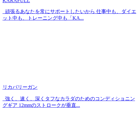
KARAFULL
頑張るあなたを常にサポートしたいから 仕事中も、ダイエ
ット中も、トレーニング中も「KA...
リカバリーガン
強く、速く、深くタフなカラダのためのコンディショニン
グギア 12mmのストロークが垂直...