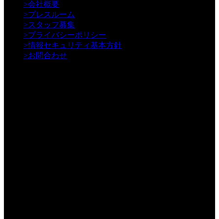
>
会社概要
>
プレスルーム
>
スタッフ募集
>
プライバシーポリシー
>
情報セキュリティ基本方針
>
お問合わせ
年間3000本以上の動画制作／WEB制作実績
動画制作・WEB制作・内部対策 － VEN.Company.,LTD
〒150-0043 東京都渋谷区道玄坂1-2-3 渋谷フクラス17階