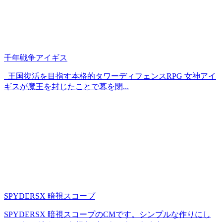
千年戦争アイギス
王国復活を目指す本格的タワーディフェンスRPG 女神アイ
ギスが魔王を封じたことで幕を閉...
SPYDERSX 暗視スコープ
SPYDERSX 暗視スコープのCMです。シンプルな作りにし