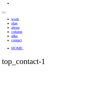
work
plan
about
column
q&a
contact
HOME
top_contact-1