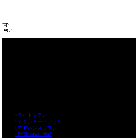
top
page
【Creative】
>
ライトプラン
>
スタンダードプラン
>
アドバンスプラン
>
動画制作し放題