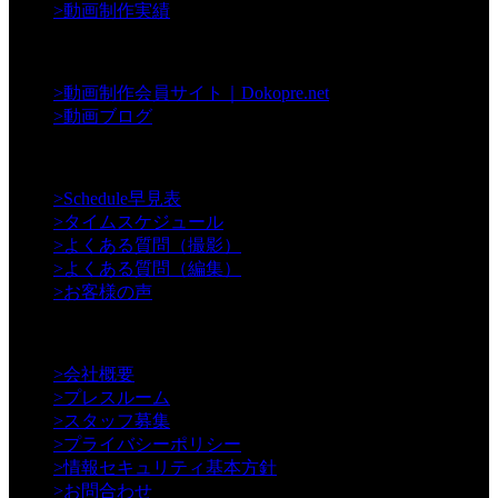
>
動画制作実績
【Contents】
>
動画制作会員サイト｜Dokopre.net
>
動画ブログ
【Support】
>
Schedule早見表
>
タイムスケジュール
>
よくある質問（撮影）
>
よくある質問（編集）
>
お客様の声
【Information】
>
会社概要
>
プレスルーム
>
スタッフ募集
>
プライバシーポリシー
>
情報セキュリティ基本方針
>
お問合わせ