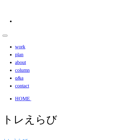
work
plan
about
column
q&a
contact
HOME
トレえらび