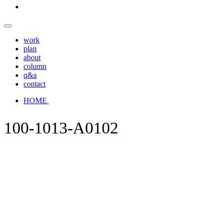
work
plan
about
column
q&a
contact
HOME
100-1013-A0102