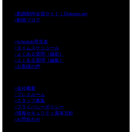
【Contents】
>
動画制作会員サイト｜Dokopre.net
>
動画ブログ
【Support】
>
Schedule早見表
>
タイムスケジュール
>
よくある質問（撮影）
>
よくある質問（編集）
>
お客様の声
【Information】
>
会社概要
>
プレスルーム
>
スタッフ募集
>
プライバシーポリシー
>
情報セキュリティ基本方針
>
お問合わせ