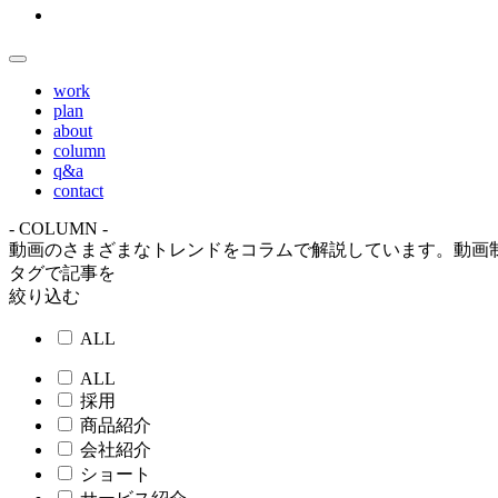
work
plan
about
column
q&a
contact
- COLUMN -
動画のさまざまなトレンドをコラムで解説しています。動画
タグで記事を
絞り込む
ALL
ALL
採用
商品紹介
会社紹介
ショート