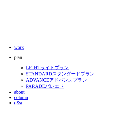
work
plan
LIGHT
ライトプラン
STANDARD
スタンダードプラン
ADVANCE
アドバンスプラン
PARADE
パレエド
about
column
q&a