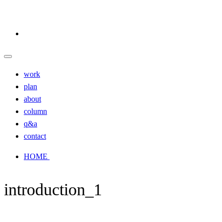
work
plan
about
column
q&a
contact
HOME
introduction_1