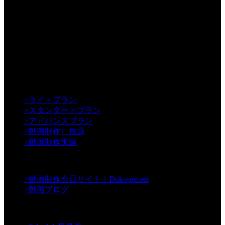
【Creative】
>
ライトプラン
>
スタンダードプラン
>
アドバンスプラン
>
動画制作し放題
>
動画制作実績
【Contents】
>
動画制作会員サイト｜Dokopre.net
>
動画ブログ
【Support】