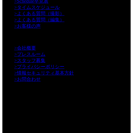
>
Schedule早見表
>
タイムスケジュール
>
よくある質問（撮影）
>
よくある質問（編集）
>
お客様の声
【Information】
>
会社概要
>
プレスルーム
>
スタッフ募集
>
プライバシーポリシー
>
情報セキュリティ基本方針
>
お問合わせ