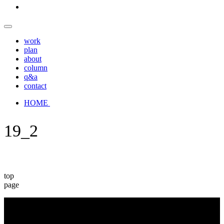
work
plan
about
column
q&a
contact
HOME
19_2
top
page