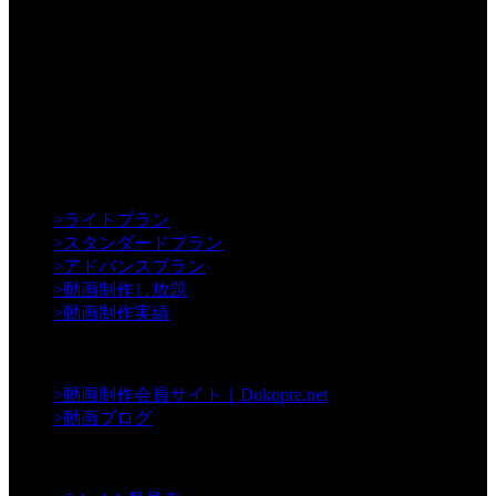
【Creative】
>
ライトプラン
>
スタンダードプラン
>
アドバンスプラン
>
動画制作し放題
>
動画制作実績
【Contents】
>
動画制作会員サイト｜Dokopre.net
>
動画ブログ
【Support】