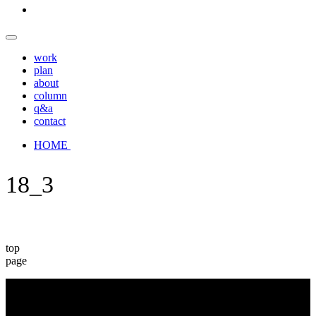
work
plan
about
column
q&a
contact
HOME
18_3
top
page