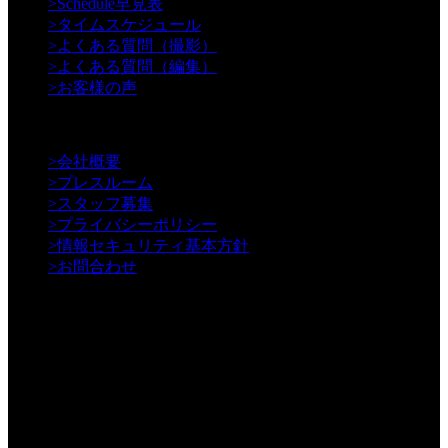
>
Schedule早見表
>
タイムスケジュール
>
よくある質問（撮影）
>
よくある質問（編集）
>
お客様の声
【Information】
>
会社概要
>
プレスルーム
>
スタッフ募集
>
プライバシーポリシー
>
情報セキュリティ基本方針
>
お問合わせ