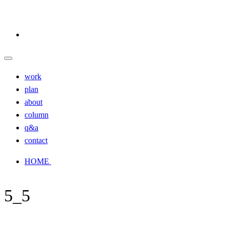
work
plan
about
column
q&a
contact
HOME
5_5