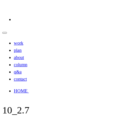
work
plan
about
column
q&a
contact
HOME
10_2.7