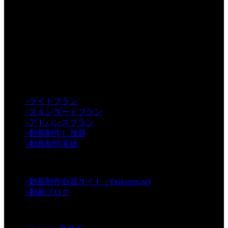
【Creative】
>
ライトプラン
>
スタンダードプラン
>
アドバンスプラン
>
動画制作し放題
>
動画制作実績
【Contents】
>
動画制作会員サイト｜Dokopre.net
>
動画ブログ
【Support】