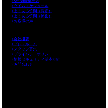
>
Schedule早見表
>
タイムスケジュール
>
よくある質問（撮影）
>
よくある質問（編集）
>
お客様の声
【Information】
>
会社概要
>
プレスルーム
>
スタッフ募集
>
プライバシーポリシー
>
情報セキュリティ基本方針
>
お問合わせ