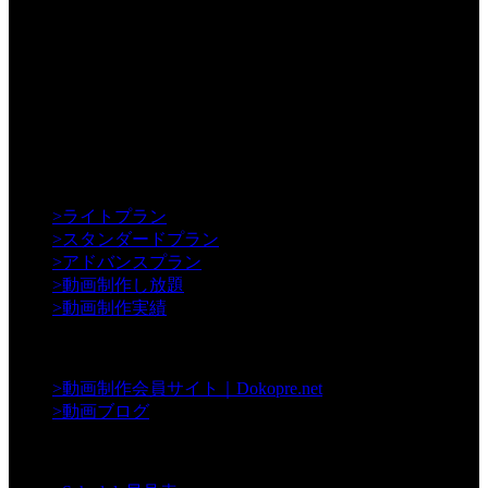
【Creative】
>
ライトプラン
>
スタンダードプラン
>
アドバンスプラン
>
動画制作し放題
>
動画制作実績
【Contents】
>
動画制作会員サイト｜Dokopre.net
>
動画ブログ
【Support】