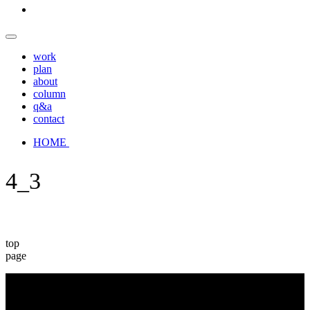
work
plan
about
column
q&a
contact
HOME
4_3
top
page