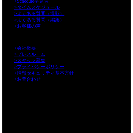
>
Schedule早見表
>
タイムスケジュール
>
よくある質問（撮影）
>
よくある質問（編集）
>
お客様の声
【Information】
>
会社概要
>
プレスルーム
>
スタッフ募集
>
プライバシーポリシー
>
情報セキュリティ基本方針
>
お問合わせ