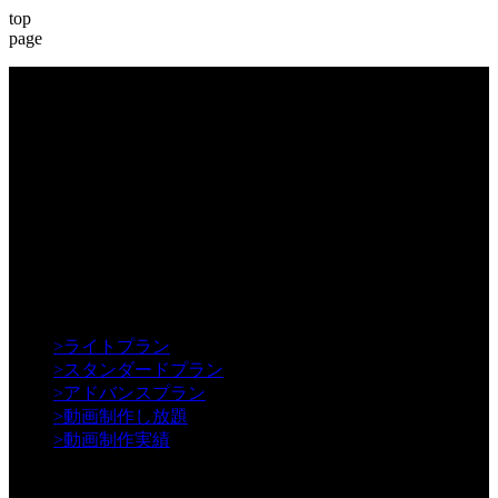
top
page
【Creative】
>
ライトプラン
>
スタンダードプラン
>
アドバンスプラン
>
動画制作し放題
>
動画制作実績
【Contents】