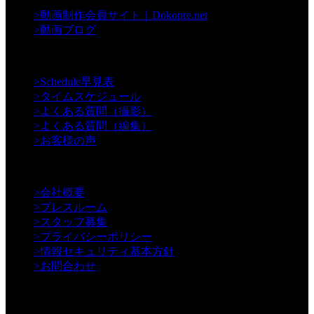
>
動画制作会員サイト｜Dokopre.net
>
動画ブログ
【Support】
>
Schedule早見表
>
タイムスケジュール
>
よくある質問（撮影）
>
よくある質問（編集）
>
お客様の声
【Information】
>
会社概要
>
プレスルーム
>
スタッフ募集
>
プライバシーポリシー
>
情報セキュリティ基本方針
>
お問合わせ