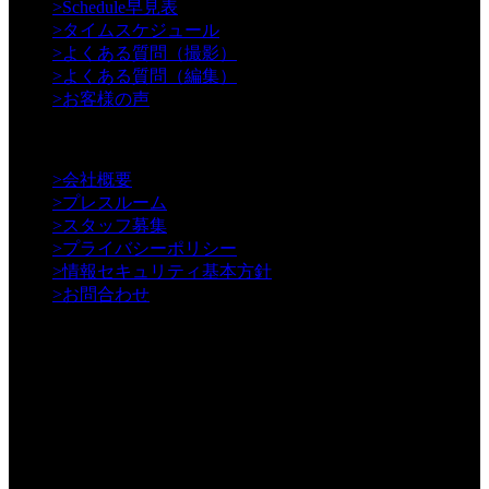
>
Schedule早見表
>
タイムスケジュール
>
よくある質問（撮影）
>
よくある質問（編集）
>
お客様の声
【Information】
>
会社概要
>
プレスルーム
>
スタッフ募集
>
プライバシーポリシー
>
情報セキュリティ基本方針
>
お問合わせ