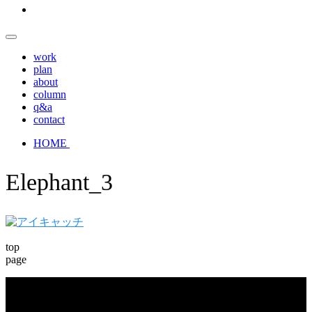
work
plan
about
column
q&a
contact
HOME
Elephant_3
top
page