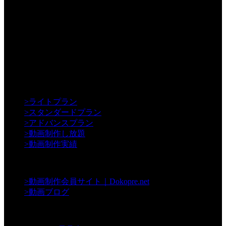
【Creative】
>
ライトプラン
>
スタンダードプラン
>
アドバンスプラン
>
動画制作し放題
>
動画制作実績
【Contents】
>
動画制作会員サイト｜Dokopre.net
>
動画ブログ
【Support】