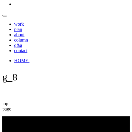
work
plan
about
column
q&a
contact
HOME
g_8
top
page