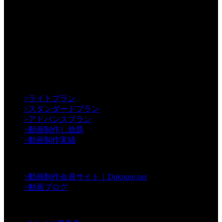
【Creative】
>
ライトプラン
>
スタンダードプラン
>
アドバンスプラン
>
動画制作し放題
>
動画制作実績
【Contents】
>
動画制作会員サイト｜Dokopre.net
>
動画ブログ
【Support】