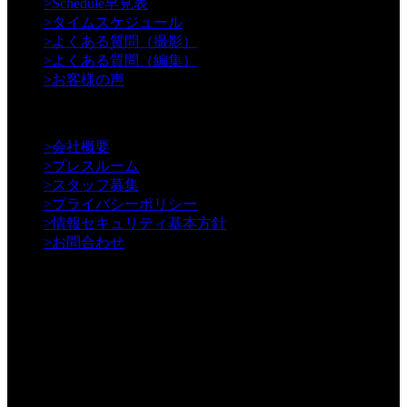
>
Schedule早見表
>
タイムスケジュール
>
よくある質問（撮影）
>
よくある質問（編集）
>
お客様の声
【Information】
>
会社概要
>
プレスルーム
>
スタッフ募集
>
プライバシーポリシー
>
情報セキュリティ基本方針
>
お問合わせ