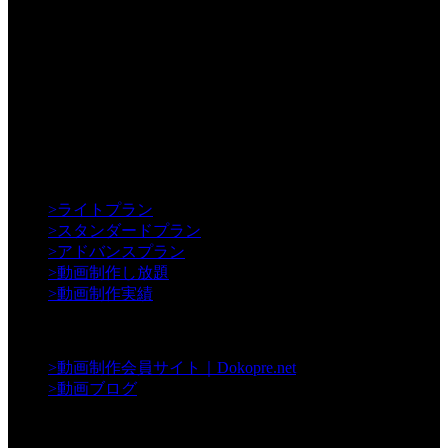
【Creative】
>
ライトプラン
>
スタンダードプラン
>
アドバンスプラン
>
動画制作し放題
>
動画制作実績
【Contents】
>
動画制作会員サイト｜Dokopre.net
>
動画ブログ
【Support】