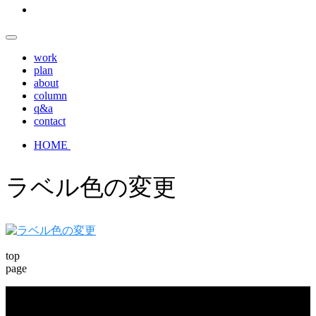
work
plan
about
column
q&a
contact
HOME
ラベル色の変更
top
page