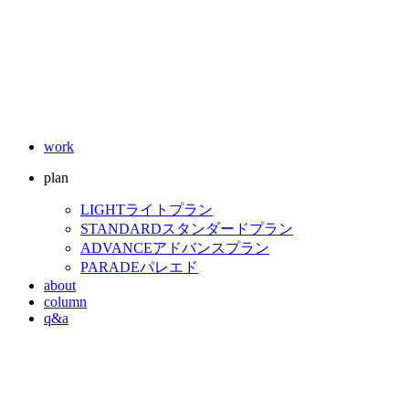
work
plan
LIGHT
ライトプラン
STANDARD
スタンダードプラン
ADVANCE
アドバンスプラン
PARADE
パレエド
about
column
q&a