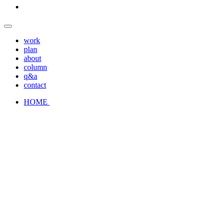
work
plan
about
column
q&a
contact
HOME
ヘッドアップディスプレイ『astrum』
暇をつくらないディスプレイ ヘッドアップディスプレイ HUD
充実した機能や、デザイン性が眼に止まり、一部の高級車や空港分
はもちろん、ナビ以外のア...
2022.04.01