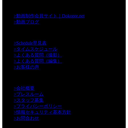
【Contents】
>
動画制作会員サイト｜Dokopre.net
>
動画ブログ
【Support】
>
Schedule早見表
>
タイムスケジュール
>
よくある質問（撮影）
>
よくある質問（編集）
>
お客様の声
【Information】
>
会社概要
>
プレスルーム
>
スタッフ募集
>
プライバシーポリシー
>
情報セキュリティ基本方針
>
お問合わせ