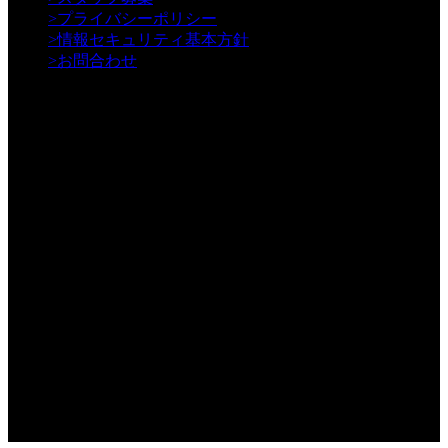
>
プライバシーポリシー
>
情報セキュリティ基本方針
>
お問合わせ
年間3000本以上の動画制作／WEB制作実績
動画制作・WEB制作・内部対策 － VEN.Company.,LTD
〒150-0043 東京都渋谷区道玄坂1-2-3 渋谷フクラス17階