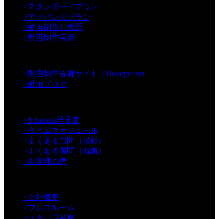
>
スタンダードプラン
>
アドバンスプラン
>
動画制作し放題
>
動画制作実績
【Contents】
>
動画制作会員サイト｜Dokopre.net
>
動画ブログ
【Support】
>
Schedule早見表
>
タイムスケジュール
>
よくある質問（撮影）
>
よくある質問（編集）
>
お客様の声
【Information】
>
会社概要
>
プレスルーム
>
スタッフ募集