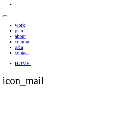
work
plan
about
column
q&a
contact
HOME
icon_mail