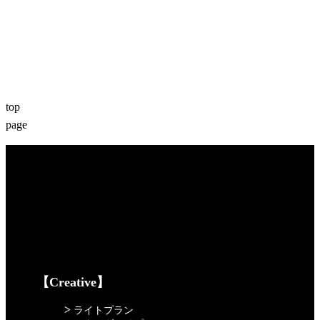
top
page
【Creative】
>
ライトプラン