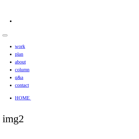
work
plan
about
column
q&a
contact
HOME
img2