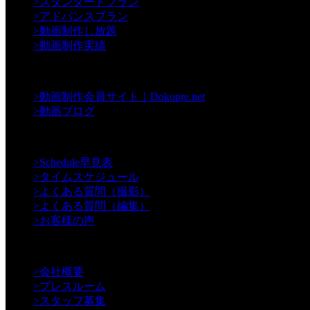
>
スタンダードプラン
>
アドバンスプラン
>
動画制作し放題
>
動画制作実績
【Contents】
>
動画制作会員サイト｜Dokopre.net
>
動画ブログ
【Support】
>
Schedule早見表
>
タイムスケジュール
>
よくある質問（撮影）
>
よくある質問（編集）
>
お客様の声
【Information】
>
会社概要
>
プレスルーム
>
スタッフ募集