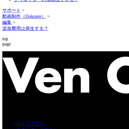
サポート
>
動画制作（Dokopre）
>
編集
>
追加費用は発生する？
top
page
【Creative】
>
ライトプラン