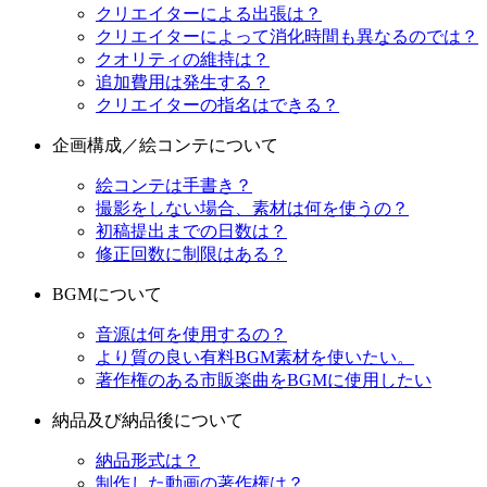
クリエイターによる出張は？
クリエイターによって消化時間も異なるのでは？
クオリティの維持は？
追加費用は発生する？
クリエイターの指名はできる？
企画構成／絵コンテについて
絵コンテは手書き？
撮影をしない場合、素材は何を使うの？
初稿提出までの日数は？
修正回数に制限はある？
BGMについて
音源は何を使用するの？
より質の良い有料BGM素材を使いたい。
著作権のある市販楽曲をBGMに使用したい
納品及び納品後について
納品形式は？
制作した動画の著作権は？