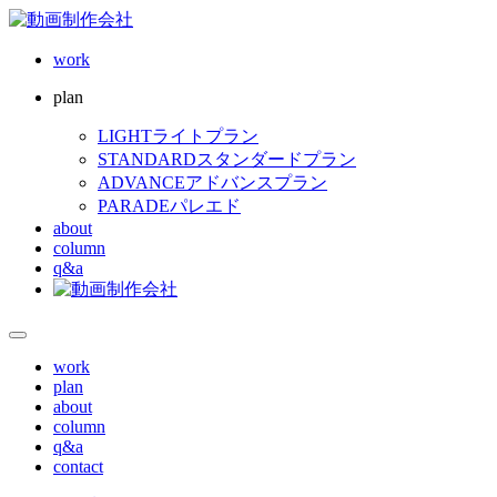
work
plan
LIGHT
ライトプラン
STANDARD
スタンダードプラン
ADVANCE
アドバンスプラン
PARADE
パレエド
about
column
q&a
work
plan
about
column
q&a
contact