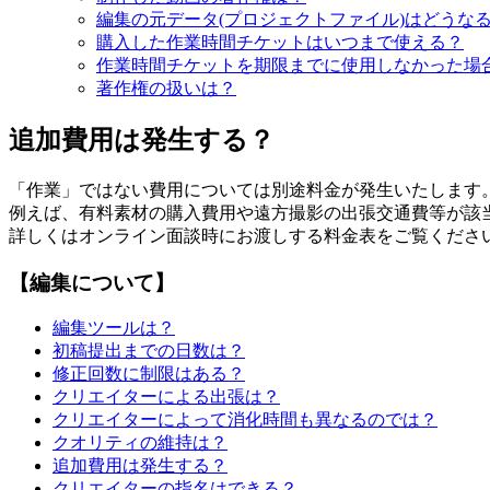
編集の元データ(プロジェクトファイル)はどうな
購入した作業時間チケットはいつまで使える？
作業時間チケットを期限までに使用しなかった場
著作権の扱いは？
追加費用は発生する？
「作業」ではない費用については別途料金が発生いたします
例えば、有料素材の購入費用や遠方撮影の出張交通費等が該
詳しくはオンライン面談時にお渡しする料金表をご覧くださ
【編集について】
編集ツールは？
初稿提出までの日数は？
修正回数に制限はある？
クリエイターによる出張は？
クリエイターによって消化時間も異なるのでは？
クオリティの維持は？
追加費用は発生する？
クリエイターの指名はできる？