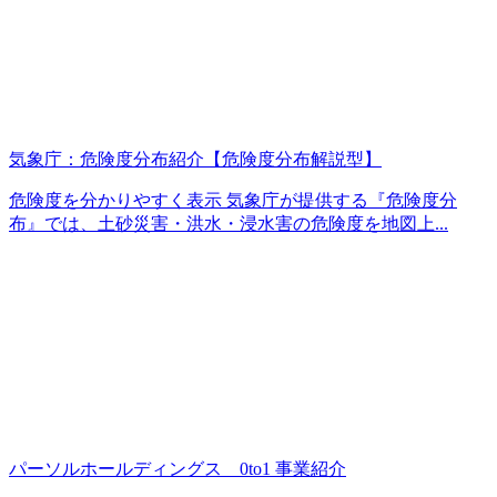
気象庁：危険度分布紹介【危険度分布解説型】
危険度を分かりやすく表示 気象庁が提供する『危険度分
布』では、土砂災害・洪水・浸水害の危険度を地図上...
パーソルホールディングス 0to1 事業紹介