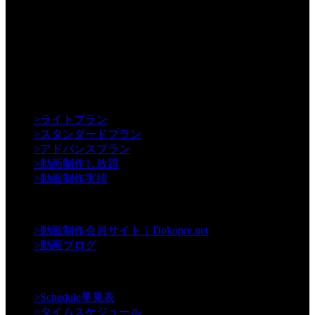
【Creative】
>
ライトプラン
>
スタンダードプラン
>
アドバンスプラン
>
動画制作し放題
>
動画制作実績
【Contents】
>
動画制作会員サイト｜Dokopre.net
>
動画ブログ
【Support】
>
Schedule早見表
>
タイムスケジュール