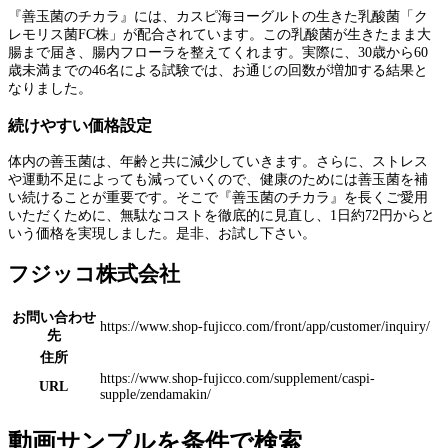
『善玉菌のチカラ』には、カスピ海ヨーグルトの生きた乳酸菌「ク
レモリス菌FC株」が配合されています。この乳酸菌が生きたまま大
腸まで届き、腸内フローラを整えてくれます。実際に、30歳から60
歳未満までの46名による試験では、お通じの回数が増加する結果と
なりました。
続けやすい価格設定
体内の善玉菌は、年齢と共に減少していきます。さらに、ストレス
や運動不足によっても減っていくので、健康のためには善玉菌を補
い続けることが重要です。そこで『善玉菌のチカラ』を長くご愛用
いただくために、無駄なコストを徹底的に見直し、1日約72円からと
いう価格を実現しました。是非、お試し下さい。
フジッコ株式会社
お問い合わせ
https://www.shop-fujicco.com/front/app/customer/inquiry/
先
住所
https://www.shop-fujicco.com/supplement/caspi-
URL
supple/zendamakin/
動画サンプルを条件で検索