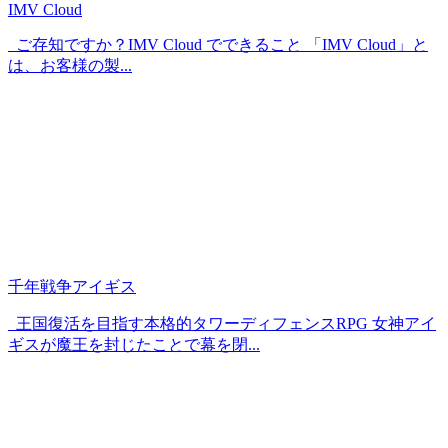
IMV Cloud
ご存知ですか？IMV Cloud でできること 「IMV Cloud」と
は、お客様の製...
千年戦争アイギス
王国復活を目指す本格的タワーディフェンスRPG 女神アイ
ギスが魔王を封じたことで幕を閉...