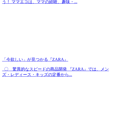
う！ ママエコは、ママの経験、趣味・...
「今欲しい」が見つかる『ZARA』
〇 驚異的なスピードの商品開発 『ZARA』では、メン
ズ・レディース・キッズの定番から...