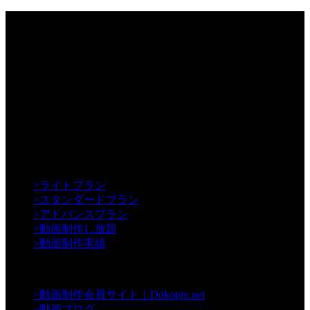
【Creative】
>
ライトプラン
>
スタンダードプラン
>
アドバンスプラン
>
動画制作し放題
>
動画制作実績
【Contents】
>
動画制作会員サイト｜Dokopre.net
>
動画ブログ