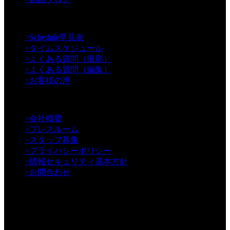
【Support】
>
Schedule早見表
>
タイムスケジュール
>
よくある質問（撮影）
>
よくある質問（編集）
>
お客様の声
【Information】
>
会社概要
>
プレスルーム
>
スタッフ募集
>
プライバシーポリシー
>
情報セキュリティ基本方針
>
お問合わせ