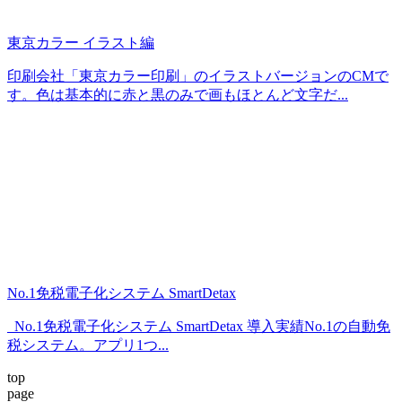
東京カラー イラスト編
印刷会社「東京カラー印刷」のイラストバージョンのCMで
す。色は基本的に赤と黒のみで画もほとんど文字だ...
No.1免税電子化システム SmartDetax
No.1免税電子化システム SmartDetax 導入実績No.1の自動免
税システム。アプリ1つ...
top
page