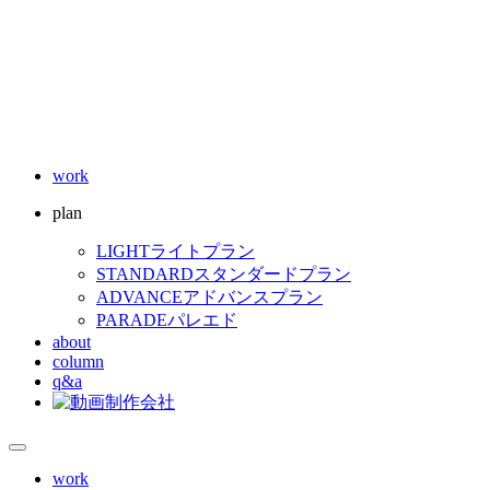
work
plan
LIGHT
ライトプラン
STANDARD
スタンダードプラン
ADVANCE
アドバンスプラン
PARADE
パレエド
about
column
q&a
work