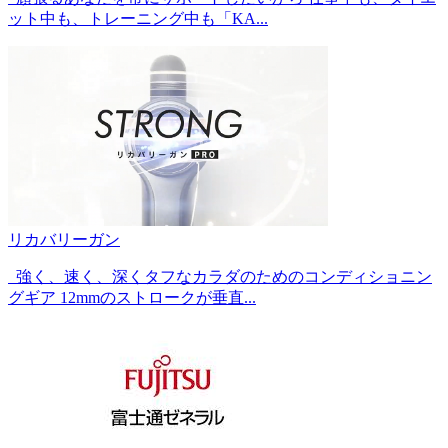
ット中も、トレーニング中も「KA...
リカバリーガン
強く、速く、深くタフなカラダのためのコンディショニン
グギア 12mmのストロークが垂直...