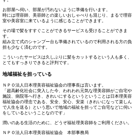
お部屋へ伺い、部屋が汚れないように準備を行います。
時には理容師、美容師との楽しいおしゃべりも混じり、まるで理容
室や美容室に来ているように感じることができます。
その場で髪をすすぐことができるサービスも受けることができま
す。
組み立て式のシャンプー台も準備されているので利用される方の負
担も少なく済むのです。
こういったサービスは久しぶりに髪をカットするという人も多く、
とてもすっきりできると評判です。
地域福祉を担っている
ＮＰＯ法人日本理美容福祉協会の理事長は言います。
「超高齢化社会に突入した今、われわれ元気な理美容師がご自宅や
施設、病院等へ行き、きれいにするというということは日本理美容
福祉協会の理念である、安全、安心、安楽（きれいになって楽しん
で人生を送る）という思いで地域の福祉を担ってご自宅などに伺い
をしているということなのです」
潤いのある生活のために、どうぞ福祉理美容師をご利用ください。
ＮＰＯ法人日本理美容福祉協会 本部事務局