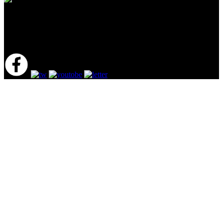
年間3000本以上の動画制作／WEB制作実績
動画制作・WEB制作・内部対策 － VEN.Company.,LTD
〒150-0043 東京都渋谷区道玄坂1-2-3 渋谷フクラス17階