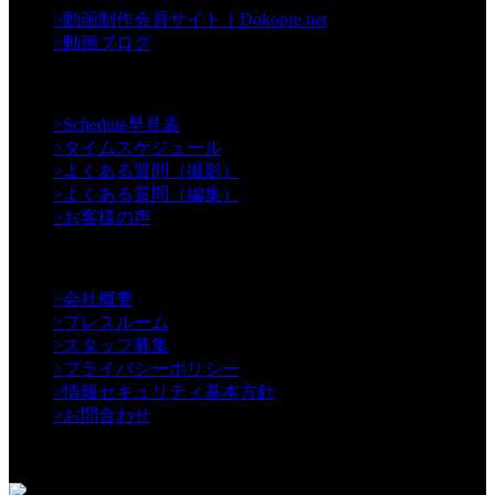
>
動画制作会員サイト｜Dokopre.net
>
動画ブログ
【Support】
>
Schedule早見表
>
タイムスケジュール
>
よくある質問（撮影）
>
よくある質問（編集）
>
お客様の声
【Information】
>
会社概要
>
プレスルーム
>
スタッフ募集
>
プライバシーポリシー
>
情報セキュリティ基本方針
>
お問合わせ