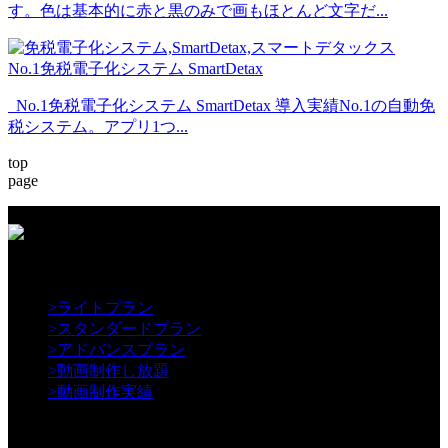
す。色は基本的に赤と黒のみで画もほとんど文字だ...
No.1免税電子化システム SmartDetax
No.1免税電子化システム SmartDetax 導入実績No.1の自動免
税システム。アプリ1つ...
top
page
【Creative】
>
ライトプラン
>
スタンダードプラン
>
アドバンスプラン
>
動画制作し放題
>
動画制作実績
【Contents】