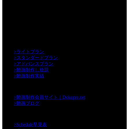
【Creative】
>
ライトプラン
>
スタンダードプラン
>
アドバンスプラン
>
動画制作し放題
>
動画制作実績
【Contents】
>
動画制作会員サイト｜Dokopre.net
>
動画ブログ
【Support】
>
Schedule早見表