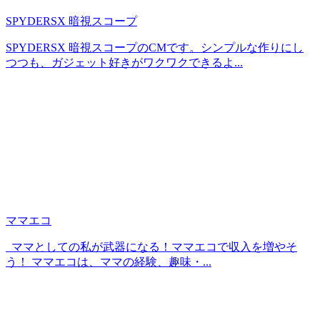
SPYDERSX 暗視スコープ
SPYDERSX 暗視スコープのCMです。シンプルな作りにし
つつも、ガジェット好きがワクワクできるよ...
ママエコ
ママとしての私が武器になる！ママエコで収入を増やそ
う！ ママエコは、ママの経験、趣味・...