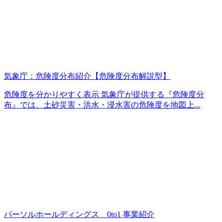
気象庁：危険度分布紹介【危険度分布解説型】
危険度を分かりやすく表示 気象庁が提供する『危険度分
布』では、土砂災害・洪水・浸水害の危険度を地図上...
パーソルホールディングス 0to1 事業紹介