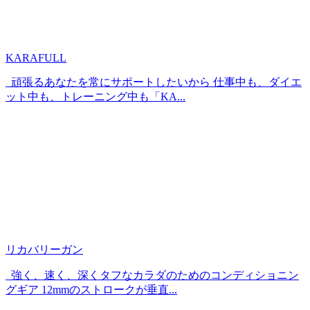
KARAFULL
頑張るあなたを常にサポートしたいから 仕事中も、ダイエ
ット中も、トレーニング中も「KA...
リカバリーガン
強く、速く、深くタフなカラダのためのコンディショニン
グギア 12mmのストロークが垂直...