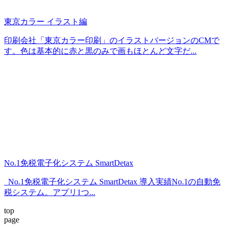
東京カラー イラスト編
印刷会社「東京カラー印刷」のイラストバージョンのCMで
す。色は基本的に赤と黒のみで画もほとんど文字だ...
No.1免税電子化システム SmartDetax
No.1免税電子化システム SmartDetax 導入実績No.1の自動免
税システム。アプリ1つ...
top
page