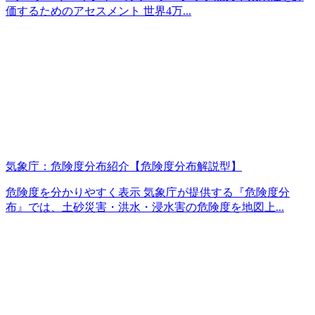
価するためのアセスメント 世界4万...
気象庁：危険度分布紹介【危険度分布解説型】
危険度を分かりやすく表示 気象庁が提供する『危険度分
布』では、土砂災害・洪水・浸水害の危険度を地図上...