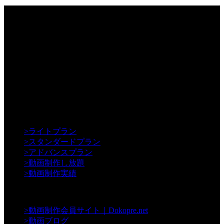
【Creative】
>
ライトプラン
>
スタンダードプラン
>
アドバンスプラン
>
動画制作し放題
>
動画制作実績
【Contents】
>
動画制作会員サイト｜Dokopre.net
>
動画ブログ