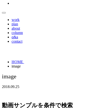
work
plan
about
column
q&a
contact
HOME
image
image
2018.09.25
動画サンプルを条件で検索