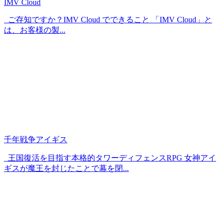
IMV Cloud
ご存知ですか？IMV Cloud でできること 「IMV Cloud」と
は、お客様の製...
千年戦争アイギス
王国復活を目指す本格的タワーディフェンスRPG 女神アイ
ギスが魔王を封じたことで幕を閉...