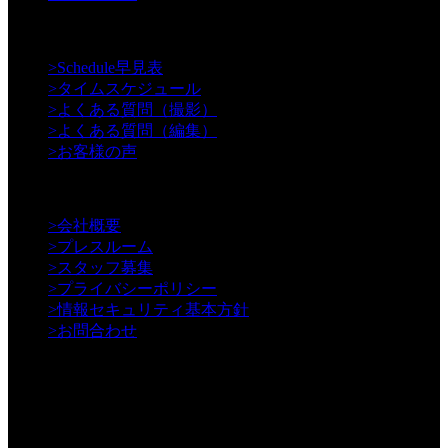
【Support】
>
Schedule早見表
>
タイムスケジュール
>
よくある質問（撮影）
>
よくある質問（編集）
>
お客様の声
【Information】
>
会社概要
>
プレスルーム
>
スタッフ募集
>
プライバシーポリシー
>
情報セキュリティ基本方針
>
お問合わせ