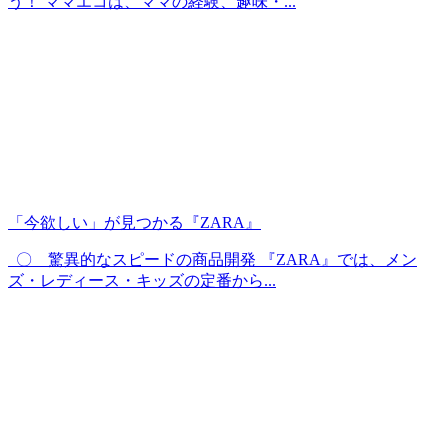
う！ ママエコは、ママの経験、趣味・...
「今欲しい」が見つかる『ZARA』
〇 驚異的なスピードの商品開発 『ZARA』では、メン
ズ・レディース・キッズの定番から...