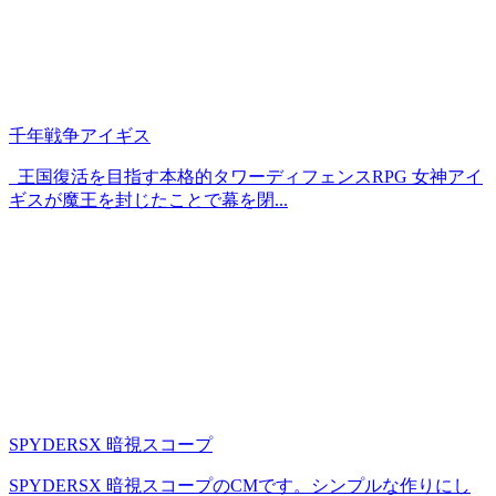
千年戦争アイギス
王国復活を目指す本格的タワーディフェンスRPG 女神アイ
ギスが魔王を封じたことで幕を閉...
SPYDERSX 暗視スコープ
SPYDERSX 暗視スコープのCMです。シンプルな作りにし