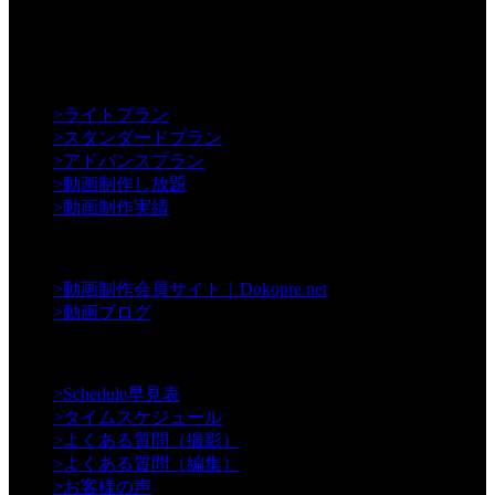
【Creative】
>
ライトプラン
>
スタンダードプラン
>
アドバンスプラン
>
動画制作し放題
>
動画制作実績
【Contents】
>
動画制作会員サイト｜Dokopre.net
>
動画ブログ
【Support】
>
Schedule早見表
>
タイムスケジュール
>
よくある質問（撮影）
>
よくある質問（編集）
>
お客様の声