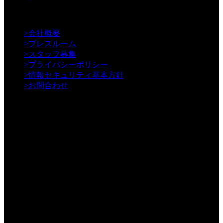
【Information】
>
会社概要
>
プレスルーム
>
スタッフ募集
>
プライバシーポリシー
>
情報セキュリティ基本方針
>
お問合わせ
年間3000本以上の動画制作／WEB制作実績