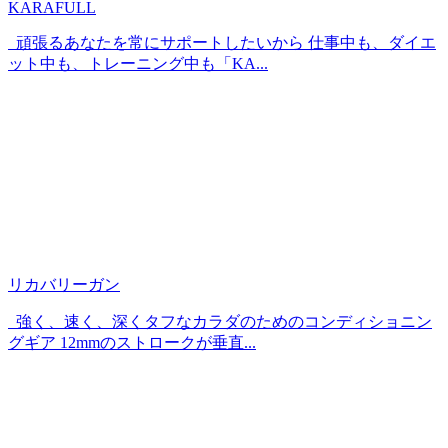
KARAFULL
頑張るあなたを常にサポートしたいから 仕事中も、ダイエ
ット中も、トレーニング中も「KA...
リカバリーガン
強く、速く、深くタフなカラダのためのコンディショニン
グギア 12mmのストロークが垂直...