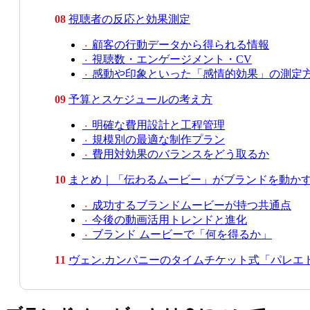
08
視聴者の反応と効果測定
顧客の行動データから得られる情報
・
視聴数・エンゲージメント・CV
・
感動や印象といった「感情的効果」の測定
・
09
予算とスケジュールの考え方
明確な費用設計と工程管理
・
規模別の最適な制作プラン
・
費用対効果のバランスをどう取るか
・
10
まとめ｜「伝わるムービー」がブランドを動か
成功するブランドムービーが持つ共通点
・
今後の動画活用トレンドと進化
・
ブランド ムービーで「何を得るか」
・
11
ヴェン.カンパニーのタイムチケット式「パレエト