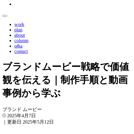
work
plan
about
column
q&a
contact
ブランドムービー戦略で価値
観を伝える｜制作手順と動画
事例から学ぶ
ブランド
ムービー
2025年4月7日
｜更新日
2025年5月12日