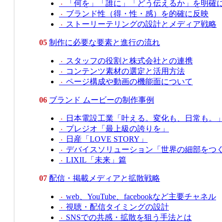
「何を」「誰に」「どう伝えるか」を明確
・
ブランド性（得・性・感）を的確に反映
・
ストーリーテリングの設計とメディア戦略
・
05
制作に必要な要素と進行の流れ
スタッフの役割と株式会社との連携
・
コンテンツ素材の選定と活用方法
・
ページ構成や動画の機能面について
・
06
ブランド ムービーの制作事例
日本電設工業「叶える。変化も、日常も。
・
プレジオ「最上級の誇りを」
・
日産「LOVE STORY」
・
デバイスソリューション「世界の細部をつ
・
LIXIL「未来」篇
・
07
配信・掲載メディアと拡散戦略
web、YouTube、facebookなど主要チャネル
・
視聴・配信タイミングの設計
・
SNSでの共感・拡散を狙う手法とは
・