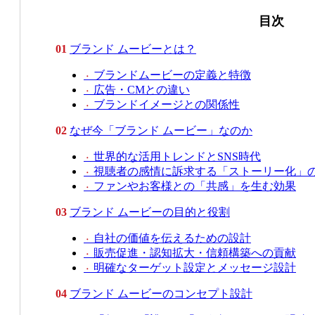
目次
01
ブランド ムービーとは？
ブランドムービーの定義と特徴
・
広告・CMとの違い
・
ブランドイメージとの関係性
・
02
なぜ今「ブランド ムービー」なのか
世界的な活用トレンドとSNS時代
・
視聴者の感情に訴求する「ストーリー化」
・
ファンやお客様との「共感」を生む効果
・
03
ブランド ムービーの目的と役割
自社の価値を伝えるための設計
・
販売促進・認知拡大・信頼構築への貢献
・
明確なターゲット設定とメッセージ設計
・
04
ブランド ムービーのコンセプト設計