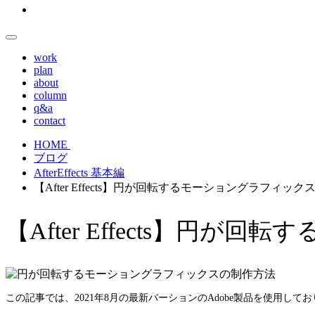
work
plan
about
column
q&a
contact
HOME
ブログ
AfterEffects 基本編
【After Effects】円が回転するモーショングラフィッ
【After Effects】円
この記事では、2021年8月の最新バーションのAdobe製品を使用し