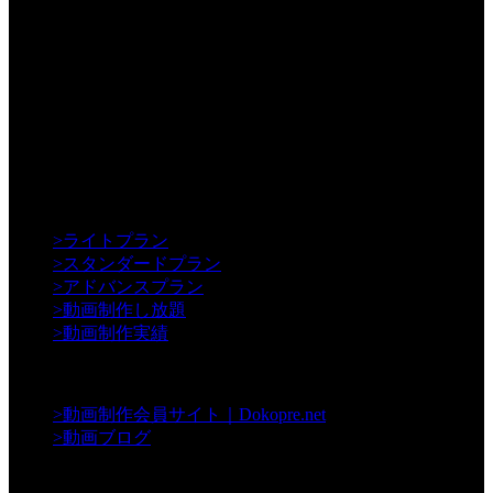
【Creative】
>
ライトプラン
>
スタンダードプラン
>
アドバンスプラン
>
動画制作し放題
>
動画制作実績
【Contents】
>
動画制作会員サイト｜Dokopre.net
>
動画ブログ
【Support】