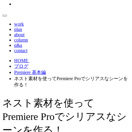
work
plan
about
column
q&a
contact
HOME
ブログ
Premiere 基本編
ネスト素材を使ってPremiere Proでシリアスなシーンを
作る！
ネスト素材を使って
Premiere Proでシリアスなシ
ーンを作る！