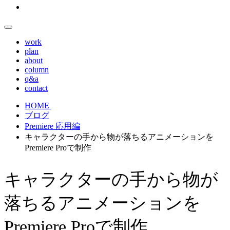
work
plan
about
column
q&a
contact
HOME
ブログ
Premiere 応用編
キャラクターの手から物が落ちるアニメーションを
Premiere Proで制作
キャラクターの手から物が
落ちるアニメーションを
Premiere Proで制作