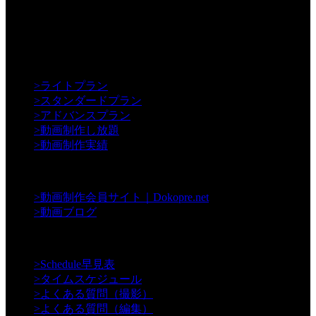
【Creative】
>
ライトプラン
>
スタンダードプラン
>
アドバンスプラン
>
動画制作し放題
>
動画制作実績
【Contents】
>
動画制作会員サイト｜Dokopre.net
>
動画ブログ
【Support】
>
Schedule早見表
>
タイムスケジュール
>
よくある質問（撮影）
>
よくある質問（編集）