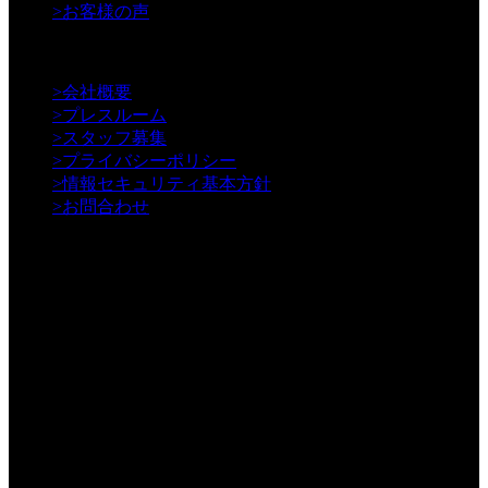
>
お客様の声
【Information】
>
会社概要
>
プレスルーム
>
スタッフ募集
>
プライバシーポリシー
>
情報セキュリティ基本方針
>
お問合わせ
年間3000本以上の動画制作／WEB制作実績