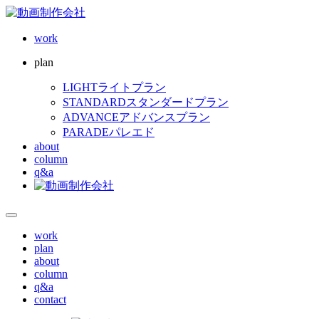
work
plan
LIGHT
ライトプラン
STANDARD
スタンダードプラン
ADVANCE
アドバンスプラン
PARADE
パレエド
about
column
q&a
work
plan
about
column
q&a
contact