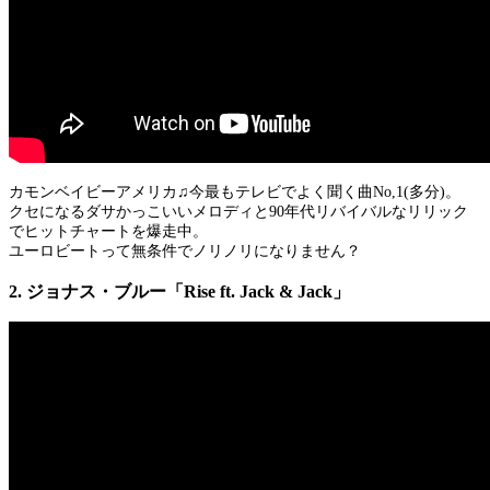
カモンベイビーアメリカ♫今最もテレビでよく聞く曲No,1(多分)。
クセになるダサかっこいいメロディと90年代リバイバルなリリック
でヒットチャートを爆走中。
ユーロビートって無条件でノリノリになりません？
2. ジョナス・ブルー「Rise ft. Jack & Jack」