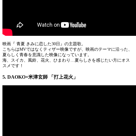
映画『 青夏 きみに恋した30日』の主題歌。
こちらはMVではなくティザー映像ですが、映画のテーマに沿った、
夏らしく青春を意識した映像になっています。
海、スイカ、風鈴、花火、ひまわり…夏らしさを感じたい方にオス
スメです！
5. DAOKO×米津玄師 「打上花火」